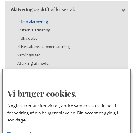
Aktivering og drift af krisestab
Intern alarmering
Ekstern alarmering
Indkaldelse
Krisestabens sammensætning
Samlingssted
Afvikling af møder
Afløsning og deaktivering
Strategisk kriseledelse
Vi bruger cookies.
Nogle sikrer at sitet virker, andre samler statistik ind til
Informationsindsamling
forbedring af din brugeroplevelse. Din accept er gyldig i
100 dage.
Koordinering af handlinger og ressourcer