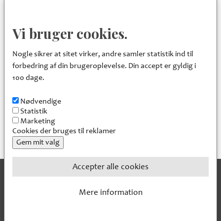
Center Pleje og Omsorg
Vi bruger cookies.
Nogle sikrer at sitet virker, andre samler statistik ind til
Center Sundhed, Kultur og Fritid
forbedring af din brugeroplevelse. Din accept er gyldig i
100 dage.
Fællescenter Sekretariat
Nødvendige
Statistik
Marketing
Fællescenter Økonomi og It
Cookies der bruges til reklamer
Gem mit valg
Accepter alle cookies
Træk samtykke tilbage
Mere information