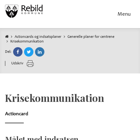
Gå
til
Menu
hovedindhold
Actioncards og indsatsplaner
Generelle planer for centrene
Krisekommunikation
Brødkrumme
Del:
Udskriv
Krisekommunikation
Actioncard
Målet med indsatsen