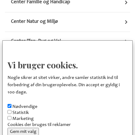
Center Familie og Handicap
Center Natur og Miljø
Center Plan, Byg og Vej
Center Pleje og Omsorg
Vi bruger cookies.
Nogle sikrer at sitet virker, andre samler statistik ind til
Center Sundhed, Kultur og Fritid
forbedring af din brugeroplevelse. Din accept er gyldig i
100 dage.
Fællescenter Sekretariat
Nødvendige
Statistik
Marketing
Fællescenter Økonomi og It
Cookies der bruges til reklamer
Gem mit valg