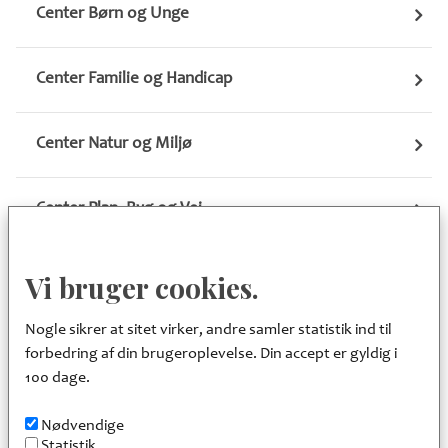
Center Børn og Unge
Center Familie og Handicap
Center Natur og Miljø
Center Plan, Byg og Vej
Center Pleje og Omsorg
Vi bruger cookies.
Nogle sikrer at sitet virker, andre samler statistik ind til
Center Sundhed, Kultur og Fritid
forbedring af din brugeroplevelse. Din accept er gyldig i
100 dage.
Fællescenter Sekretariat
Nødvendige
Statistik