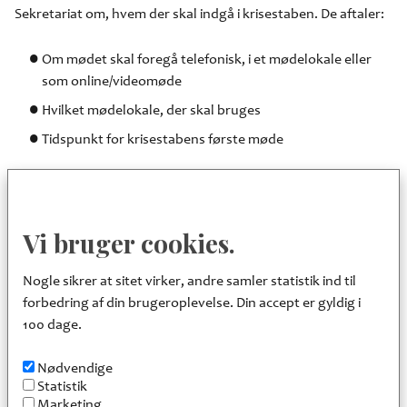
Sekretariat om, hvem der skal indgå i krisestaben. De aftaler:
Om mødet skal foregå telefonisk, i et mødelokale eller
som online/videomøde
Hvilket mødelokale, der skal bruges
Tidspunkt for krisestabens første møde
5. Chef for Fællescenter Sekretariat kontakter de medlemmer
af krisestaben, som er aftalt med kommunaldirektøren.
Kommunikationen foregår pr. telefon. Ved brug af sms sikres,
Vi bruger cookies.
at modtageren kvitterer for modtagelsen.
Nogle sikrer at sitet virker, andre samler statistik ind til
6. Chef for Fællescenter Sekretariat indkalder den
forbedring af din brugeroplevelse. Din accept er gyldig i
medarbejder, der indgår i støttefunktionen som logbogsfører
100 dage.
og referent. Denne indkalder den medarbejder, der indgår i
støttefunktionen som informationskoordinator.
Nødvendige
Hvis situationen er akut og krisestaben er omfattende, vil
Statistik
chef for Fællescenter Sekretariat uddelegere alarmering af en
Marketing