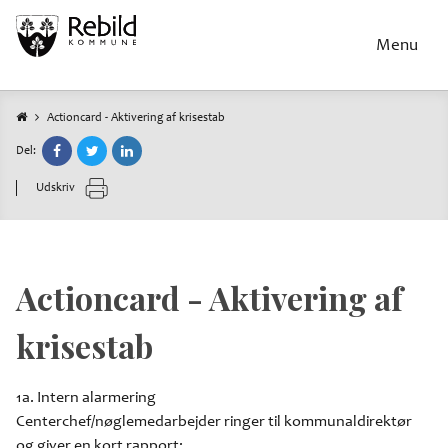
Gå
til
Menu
hovedindhold
Actioncard - Aktivering af krisestab
Brødkrumme
Del:
Udskriv
Actioncard - Aktivering af
krisestab
1a. Intern alarmering
Centerchef/nøglemedarbejder ringer til kommunaldirektør
og giver en kort rapport: